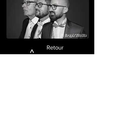
Retour
>
Tous les clichés présents sur ce site sont la
propriété exclusive de
.
JL Graph'Studio
Livre d'or
JL Graph'Studio